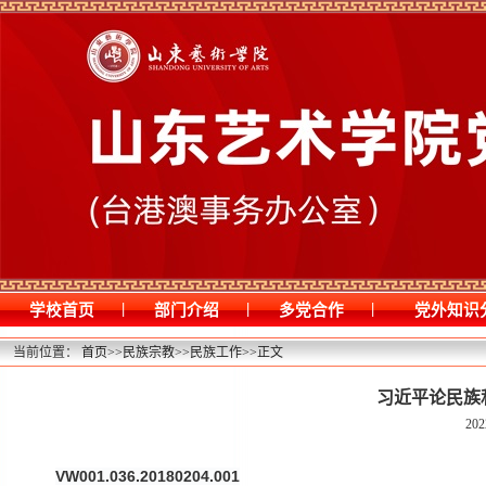
|
|
|
学校首页
部门介绍
多党合作
党外知识
当前位置：
首页
>>
民族宗教
>>
民族工作
>>
正文
习近平论民族和
202
VW001.036.20180204.001