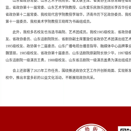
山东省政协常委、山东艺术学院院长、省文联主席、省美协主席徐青峰任省
监，省政协第十一届常委、山东艺术学院教授、山东爱乐民族乐团团长李百华任
省政协第十二届常委、我校现代音学院教授李瑞华，济南市历下区政协委员、我
第十一届委员、我校美术学院教授王晓晖为书画组成员。
此外，我校多名校友也当选书画院、艺术团成员。我校1985级校友、省政协
友、省政协委员、山东话剧院院长、省剧协副主席董旋任省政协艺术团演出组艺术
1995级校友、政协第十二届委员、山东广播电视台播音指导、融媒体中心品牌事
魏慧丽，1985级校友、省政协第十届委员、山东话剧院原副院长徐少华，1997级
山东话剧院一级演员王勇，1988级校友、山东省吕剧院一级演员盖勇为演出组成
会上还部署了2025年工作任务，围绕推进政协文艺工作开创新局面、实现新
校中，推出丰富多彩的公益文化活动，不断展现政协风采。