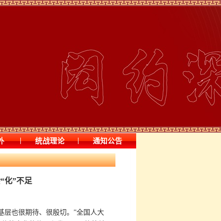
|
|
外
统战理论
通知公告
“化”不足
基层也很期待、很殷切。”全国人大