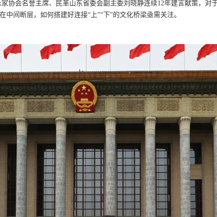
家协会名誉主席、民革山东省委会副主委刘晓静连续12年建言献策，对
存在中间断层，如何搭建好连接“上”“下”的文化桥梁亟需关注。