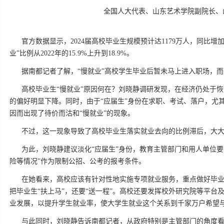
全国人大代表、山东艺术学院副院长、
官方数据显示，2024届高校毕业生规模预计达1179万人，同比增加
业”比例从2022年的15.9%上升到18.9%。
据南都记者了解，“慢就业”高校学生毕业后暂未马上进入职场，
高校毕业生“慢就业”原因何在？刘晓静调研发现，在经济仍处于
的偏好明显下降。同时，由于“应届生”身份在求职、考试、落户，尤
因而出现了待价而沽和“慢就业”的现象。
不过，这一现象导致了高校毕业生落实就业去向的比例滞后，大大影
为此，刘晓静建议淡化“应届生”身份，教育主管部门和用人单位要
险等情况”作为限制公招、公考的报考条件。
在她看来，高校应该有针对性地实施专项就业服务，重点做好毕
把毕业生“扶上马”，还要“送一程”。高校还要发挥校外研究院等平
业发展，以提升学生就业率，使大学生就业这个关系到千家万户希望
与此同时，刘晓静告诉南都记者，从政府特别是主管部门的角度