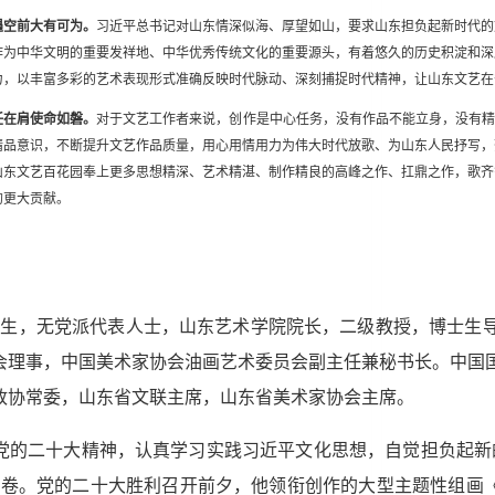
遇空前大有可为。
习近平总书记对山东情深似海、厚望如山，要求山东担负起新时代的
作为中华文明的重要发祥地、中华优秀传统文化的重要源头，有着悠久的历史积淀和深
力，以丰富多彩的艺术表现形式准确反映时代脉动、深刻捕捉时代精神，让山东文艺在
任在肩使命如磐。
对于文艺工作者来说，创作是中心任务，没有作品不能立身，没有精
精品意识，不断提升文艺作品质量，用心用情用力为伟大时代放歌、为山东人民抒写，
山东文艺百花园奉上更多思想精深、艺术精湛、制作精良的高峰之作、扛鼎之作，歌齐
的更大贡献。
年6月生，无党派代表人士，山东艺术学院院长，二级教授，博士生
会理事，中国美术家协会油画艺术委员会副主任兼秘书长。中国
政协常委，山东省文联主席，山东省美术家协会主席。
党的二十大精神，认真学习实践习近平文化思想，自觉担负起新
画卷。党的二十大胜利召开前夕，他领衔创作的大型主题性组画《