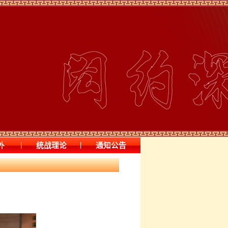
|
|
外
统战理论
通知公告