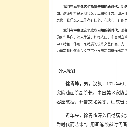
我们有幸生逢这个扬帆奋楫的新时代，机
国、建设中华民族现代文明上积极作为。山东
之巅，我们文艺工作者有信心、有决心、有能
我们有幸生逢这个欣欣向荣的新时代，重
的创作导向，深入生活、扎根人民，牢固树立
中国特色、体现山东特质的优秀文艺作品，为
力谱写新时代山东文艺事业发展新篇章作出新
【个人简介】
徐青峰，
男，汉族，1972
究院油画院副院长。中国美术家协
客座教授，齐鲁文化英才，山东省
近年来，徐青峰深入贯彻落实
为时代而艺术”，用画笔绘就时代