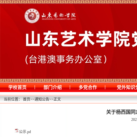
|
|
|
学校首页
部门介绍
多党合作
党外知识
当前位置：
首页
>>
通知公告
>>
正文
关于杨西国同
202
公示.pd