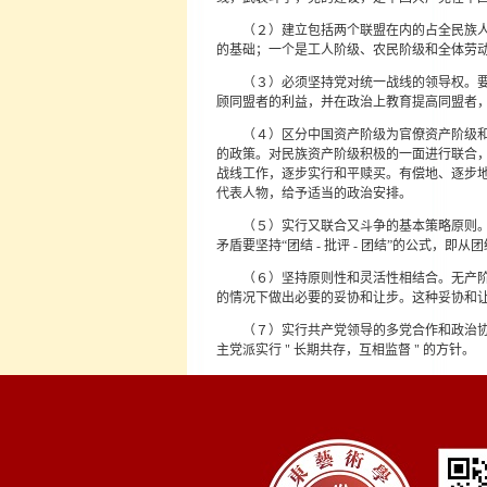
（２）建立包括两个联盟在内的占全民族
的基础；一个是工人阶级、农民阶级和全体劳
（３）必须坚持党对统一战线的领导权。
顾同盟者的利益，并在政治上教育提高同盟者
（４）区分中国资产阶级为官僚资产阶级
的政策。对民族资产阶级积极的一面进行联合
战线工作，逐步实行和平赎买。有偿地、逐步
代表人物，给予适当的政治安排。
（５）实行又联合又斗争的基本策略原则
矛盾要坚持“团结 - 批评 - 团结”的公式
（６）坚持原则性和灵活性相结合。无产
的情况下做出必要的妥协和让步。这种妥协和
（７）实行共产党领导的多党合作和政治
主党派实行 " 长期共存，互相监督 " 的方针。