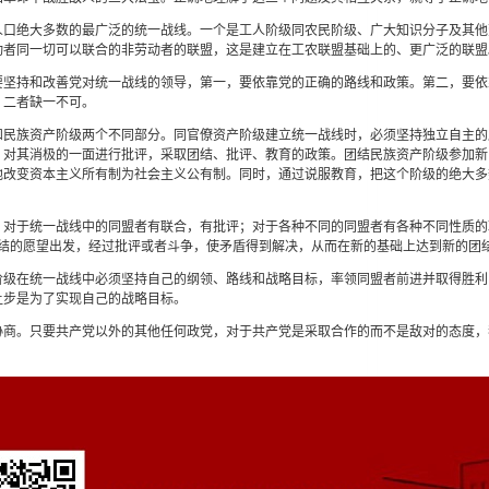
人口绝大多数的最广泛的统一战线。一个是工人阶级同农民阶级、广大知识分子及其他
动者同一切可以联合的非劳动者的联盟，这是建立在工农联盟基础上的、更广泛的联盟
要坚持和改善党对统一战线的领导，第一，要依靠党的正确的路线和政策。第二，要依
，二者缺一不可。
和民族资产阶级两个不同部分。同官僚资产阶级建立统一战线时，必须坚持独立自主的
，对其消极的一面进行批评，采取团结、批评、教育的政策。团结民族资产阶级参加新
地改变资本主义所有制为社会主义公有制。同时，通过说服教育，把这个阶级的绝大多
。对于统一战线中的同盟者有联合，有批评；对于各种不同的同盟者有各种不同性质的
，即从团结的愿望出发，经过批评或者斗争，使矛盾得到解决，从而在新的基础上达到新的团
阶级在统一战线中必须坚持自己的纲领、路线和战略目标，率领同盟者前进并取得胜利
让步是为了实现自己的战略目标。
协商。只要共产党以外的其他任何政党，对于共产党是采取合作的而不是敌对的态度，