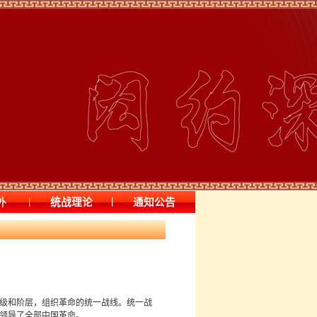
|
|
外
统战理论
通知公告
级和阶层，组织革命的统一战线。统一战
领导了全部中国革命。