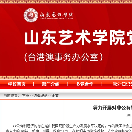
|
|
|
学校首页
部门介绍
多党合作
党外知识
当前位置：
首页
>>
统战理论
>>
正文
努力开展对非公有
201
非公有制经济的存在是由我国现阶段生产力发展水平决定的，作为我国社会
表人士的“团结、帮助、引导、教育”工作，在他们中逐渐培养起一支坚决拥护党