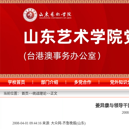
|
|
|
学校首页
部门介绍
多党合作
党外知识
当前位置：
首页
>>
统战理论
>>
正文
姜异康与领导干
2008
2008-04-01 09:44:16 来源: 大众网-齐鲁晚报(山东)