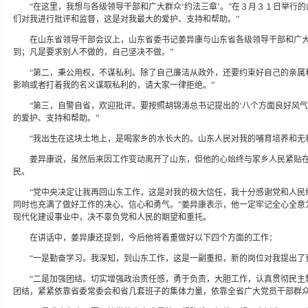
“在这里，我想与各级领导干部和广大群众‘约法三章’。”在３月３１日举行
们对我进行批评和监督，这是对我最大的爱护、支持和帮助。”
在山东省领导干部会议上，山东省委书记姜异康与山东省各级领导干部和广大
到；凡是要求别人不做的，自己坚决不做。”
“第二，秉公用权，不谋私利。除了自己廉洁从政外，还要约束好自己的亲属
影响或者打着我的名义谋取私利的，请大家一律拒绝。”
“第三，自警自省，欢迎批评。要按照胡锦涛总书记提出的‘八个方面良好风气
的爱护、支持和帮助。”
“我出生在这块土地上，是喝家乡的水长大的。山东人民对我的哺育培养和无
姜异康说，虽然后来因工作变动离开了山东，但他的心始终与家乡人民紧贴
民。
“党中央决定让我再回山东工作，这是对我的极大信任，我十分感谢党和人民
同时也充满了做好工作的决心、信心和勇气。”姜异康表示，他一定牢记全心全意
现代化建设事业中，决不辜负党和人民的期望和重托。
在讲话中，姜异康还提到，今后他将着重做好以下四个方面的工作：
“一是勤奋学习。我深知，到山东工作，这是一副重担，新的岗位对我提出了
“二是加强团结。切实增强政治责任感，勇于负责，大胆工作，认真贯彻民主
团结，紧紧依靠省委常委会和省几套班子的集体力量，依靠全省广大党员干部群众