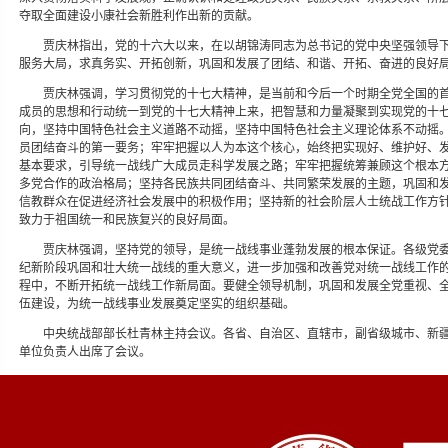
夺取全面建设小康社会新胜利作出新的贡献。
贾庆林指出，党的十六大以来，在以胡锦涛同志为总书记的党中央坚强领导
服务大局，求真务实、开拓创新，巩固和发展了团结、和谐、开拓、奋进的良好
贾庆林强调，学习贯彻党的十七大精神，是当前和今后一个时期全党全国的
成员的思想和行动统一到党的十七大精神上来，把智慧和力量凝聚到实现党的十
向，坚持中国特色社会主义道路不动摇，坚持中国特色社会主义理论体系不动摇
员团结奋斗的第一要务；牢牢把握以人为本这个核心，始终把实现好、维护好、
基本要求，引导统一战线广大成员走科学发展之路；牢牢把握统筹兼顾这个根本
多党合作的政治格局；坚持各民族共同团结奋斗、共同繁荣发展的主题，巩固和
信教群众在促进经济社会发展中的积极作用；坚持新的社会阶层人士统战工作方
致力于祖国统一和民族复兴的良好局面。
贾庆林强调，坚持党的领导，是统一战线事业蓬勃发展的根本保证。各级党
纪新阶段巩固和壮大统一战线的重大意义，进一步加强和改善党对统一战线工作
程中，不断开拓统一战线工作新局面。要健全领导机制，巩固和发展全党重视、
伍建设，为统一战线事业发展奠定坚实的组织基础。
中央统战部部长杜青林主持会议。各省、自治区、直辖市，副省级城市、新
单位负责人出席了会议。