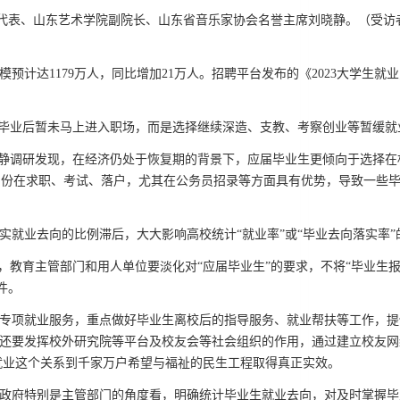
代表、山东艺术学院副院长、山东省音乐家协会名誉主席刘晓静。（受访
模预计达1179万人，同比增加21万人。招聘平台发布的《2023大学生就业
生毕业后暂未马上进入职场，而是选择继续深造、支教、考察创业等暂缓就
晓静调研发现，在经济仍处于恢复期的背景下，应届毕业生更倾向于选择
身份在求职、考试、落户，尤其在公务员招录等方面具有优势，导致一些
。
实就业去向的比例滞后，大大影响高校统计“就业率”或“毕业去向落实率”
份，教育主管部门和用人单位要淡化对“应届毕业生”的要求，不将“毕业生
件。
专项就业服务，重点做好毕业生离校后的指导服务、就业帮扶等工作，提
高校还要发挥校外研究院等平台及校友会等社会组织的作用，通过建立校友
就业这个关系到千家万户希望与福祉的民生工程取得真正实效。
政府特别是主管部门的角度看，明确统计毕业生就业去向，对及时掌握毕