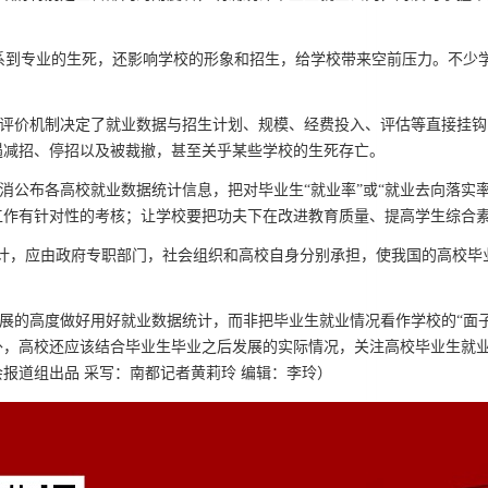
系到专业的生死，还影响学校的形象和招生，给学校带来空前压力。不少学校
评价机制决定了就业数据与招生计划、规模、经费投入、评估等直接挂钩
遇减招、停招以及被裁撤，甚至关乎某些学校的生死存亡。
消公布各高校就业数据统计信息，把对毕业生“就业率”或“就业去向落实
工作有针对性的考核；让学校要把功夫下在改进教育质量、提高学生综合
”统计，应由政府专职部门，社会组织和高校自身分别承担，使我国的高校
展的高度做好用好就业数据统计，而非把毕业生就业情况看作学校的“面
外，高校还应该结合毕业生毕业之后发展的实际情况，关注高校毕业生就
报道组出品 采写：南都记者黄莉玲 编辑：李玲）