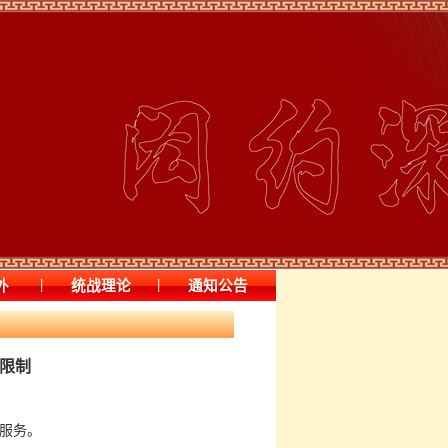
|
|
外
统战理论
通知公告
限制
服务。