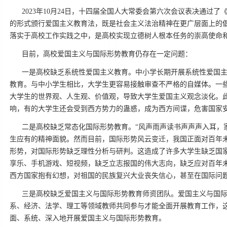
2023年10月24日，十四届全国人大常委会第六次会议表决通
的形式颁行爱国主义教育法，既是社会主义法治精神在更广层面上的
落实于高校工作实践之中，是高校实现立德树人根本任务的崇高使命
目前，高校爱国主义与国际形势教育仍存在一定问题：
一是高校缺乏系统性爱国主义教育。中小学长期开展系统性爱国
教育。与中小学生相比，大学生更容易接触审查不严格的自媒体。一
大学生的世界观、人生观、价值观，导致大学生爱国主义观念淡化。
响，有的大学生还会受到西方势力的蛊惑，成为西方间谍，危害国家
二是高校缺乏常态化国际形势教育。“风声雨声读书声声声入耳，
生应有的精神面貌。然而目前，国际形势风云变迁，我国正面对百年
形势，对国际形势缺乏理性分析与研判。这造成了许多大学生缺乏国
享乐、手机游戏、短视频，缺乏立志报国的伟大志向，缺乏应对百年
西方国家抱有幻想，对祖国的民族复兴大业丧失信心，甚至在国际问
三是高校缺乏爱国主义与国际形势教育师资团队。爱国主义与国
系、经济、法学、理工等领域教师共同参与才能全面开展教育工作，
面、系统、深入地开展爱国主义与国际形势教育。