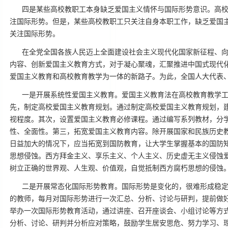
四是某些高校教职工本身缺乏爱国主义情怀与国际形势意识。高
注国际形势。但是，某些高校教职工只关注自身本职工作，缺乏爱国
关注国际形势。
在全党全国各族人民迈上全面建设社会主义现代化国家新征程、
内容、创新爱国主义教育方式，对于凝心聚魂，汇聚推进中国式现代
爱国主义教育和高校教育教学为一体的新路子。为此，全国人大代表
一是开展系统性爱国主义教育。爱国主义教育法在高校教育教学
先，制定高校爱国主义教育规划。通过制定高校爱国主义教育规划，
视程度。其次，设置爱国主义教育必修课程。通过编写系列教材，分
性、全面性。第三，拓宽爱国主义教育内容。除开展国家和民族历史
日益加大的情况下，应当拓宽到国防教育，让大学生掌握基本的国防
思想侵蚀。西方拜金主义、享乐主义、个人主义、历史虚无主义侵蚀
树立正确的世界观、人生观、价值观，自觉抵制西方腐朽思想的侵蚀
二是开展常态化国际形势教育。国际形势是变化的，很难形成稳
的教师，每月对国际形势进行一次汇总、分析、讨论与研判，提前做
举办一次国际形势教育活动，通过讲座、召开座谈会、小组讨论等方
分析、讨论、研判并分析应对策略，鼓励学生居安思危、努力学习、