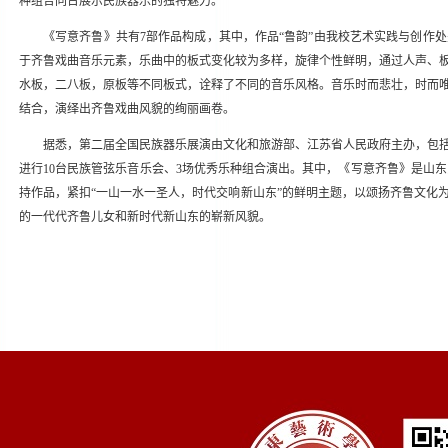
种组合同台展示民族器乐的独特魅力。
《写意齐鲁》共有7部作品构成，其中，作品“鲁韵”由我校艺术实践与创作
于齐鲁戏曲音乐元素，乐曲中的板式变化较为多样，旋律个性鲜明，通过人声、
水板，二八板，原板等不同板式，诠释了不同的音乐风格。音乐时而悲壮，时而
结合，演绎出齐鲁戏曲风貌的绚丽画卷。
据悉，第二届全国民族器乐展演由文化和旅游部、江苏省人民政府主办，包括
进行10台民族管弦乐音乐会、3场优秀乐种组合演出。其中，《写意齐鲁》是山东民族
持作品，紧扣“一山一水一圣人，时代交响新山东”的鲜明主题，以颂扬齐鲁文化
的一代代齐鲁儿女和新时代新山东的崭新风貌。