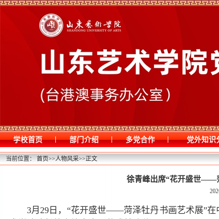
|
|
|
学校首页
部门介绍
多党合作
党外知识
当前位置：
首页
>>
人物风采
>>
正文
徐青峰出席“花开盛世——
202
3月29日，“花开盛世——菏泽牡丹书画艺术展