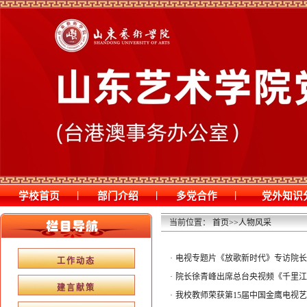
|
|
|
学校首页
部门介绍
多党合作
党外知识
当前位置：
首页
>>
人物风采
·
电视专题片《放歌新时代》专访院长徐
工作动态
·
院长徐青峰出席总台央视频《千里江
建言献策
·
我校教师荣获第15届中国金鹰电视