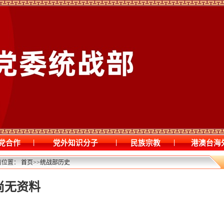
|
|
|
党合作
党外知识分子
民族宗教
港澳台海
前位置：
首页
>>
统战部历史
尚无资料